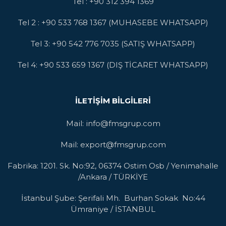
Tel : +90 312 394 1369
Tel 2 : +90 533 768 1367 (MUHASEBE WHATSAPP)
Tel 3: +90 542 776 7035 (SATIŞ WHATSAPP)
Tel 4: +90 533 659 1367 (DIŞ TİCARET WHATSAPP)
İLETIŞIM BILGILERI
Mail: info@fmsgrup.com
Mail: export@fmsgrup.com
Fabrika: 1201. Sk. No:92, 06374 Ostim Osb / Yenimahalle
/Ankara / TÜRKİYE
İstanbul Şube: Şerifali Mh. Burhan Sokak No:44
Ümraniye / İSTANBUL