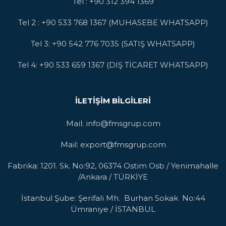
Tel : +90 312 394 1369
Tel 2 : +90 533 768 1367 (MUHASEBE WHATSAPP)
Tel 3: +90 542 776 7035 (SATIŞ WHATSAPP)
Tel 4: +90 533 659 1367 (DIŞ TİCARET WHATSAPP)
İLETIŞIM BILGILERI
Mail: info@fmsgrup.com
Mail: export@fmsgrup.com
Fabrika: 1201. Sk. No:92, 06374 Ostim Osb / Yenimahalle
/Ankara / TÜRKİYE
İstanbul Şube: Şerifali Mh. Burhan Sokak No:44
Ümraniye / İSTANBUL